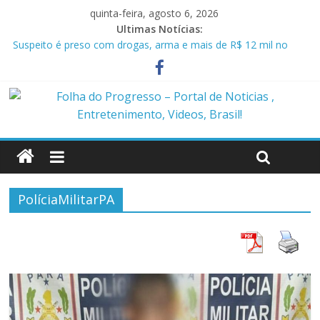
quinta-feira, agosto 6, 2026
Ultimas Notícias:
Suspeito é preso com drogas, arma e mais de R$ 12 mil no
Marajó
Homem é preso em flagrante por ameaça e descumprimento
de medida protetiva em Benevides PA
Policiais militares são presos suspeitos de envolvimento em
assassinato de casal em Anapu
Polícia Civil prende condenado por estupro de vulnerável em
Marituba
Caçamba cai em rio após ponte ceder em Itaituba
PolíciaMilitarPA