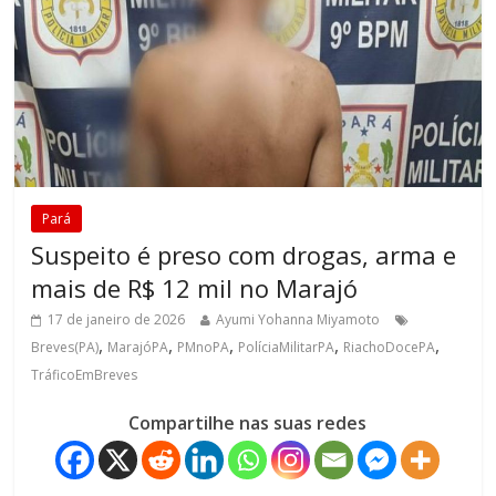
Pará
Suspeito é preso com drogas, arma e
mais de R$ 12 mil no Marajó
17 de janeiro de 2026
Ayumi Yohanna Miyamoto
,
,
,
,
,
Breves(PA)
MarajóPA
PMnoPA
PolíciaMilitarPA
RiachoDocePA
TráficoEmBreves
Compartilhe nas suas redes