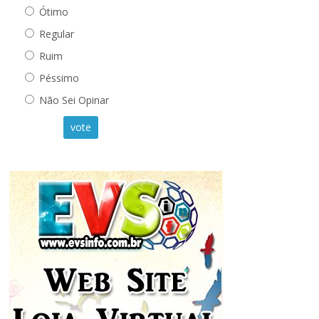
Ótimo
Regular
Ruim
Péssimo
Não Sei Opinar
vote