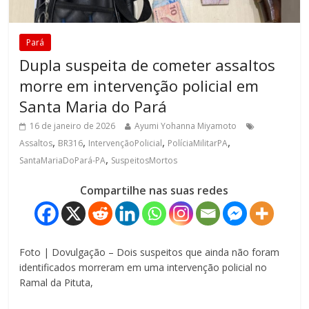
Pará
Dupla suspeita de cometer assaltos
morre em intervenção policial em
Santa Maria do Pará
16 de janeiro de 2026
Ayumi Yohanna Miyamoto
,
,
,
,
Assaltos
BR316
IntervençãoPolicial
PolíciaMilitarPA
,
SantaMariaDoPará-PA
SuspeitosMortos
Compartilhe nas suas redes
Foto | Dovulgação – Dois suspeitos que ainda não foram
identificados morreram em uma intervenção policial no
Ramal da Pituta,