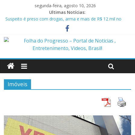
segunda-feira, agosto 10, 2026
Ultimas Notícias:
Suspeito é preso com drogas, arma e mais de R$ 12 mil no
Marajó
Homem é preso em flagrante por ameaça e descumprimento
de medida protetiva em Benevides PA
Policiais militares são presos suspeitos de envolvimento em
assassinato de casal em Anapu
Polícia Civil prende condenado por estupro de vulnerável em
Marituba
Caçamba cai em rio após ponte ceder em Itaituba
Imóveis