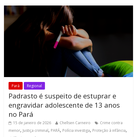
Pará
Regional
Padrasto é suspeito de estuprar e
engravidar adolescente de 13 anos
no Pará
15 de janeiro de 2026
Chellsen Carneiro
Crime contra
,
,
,
,
,
menor
Justiça criminal
PARÁ
Polícia investiga
Proteção à infância