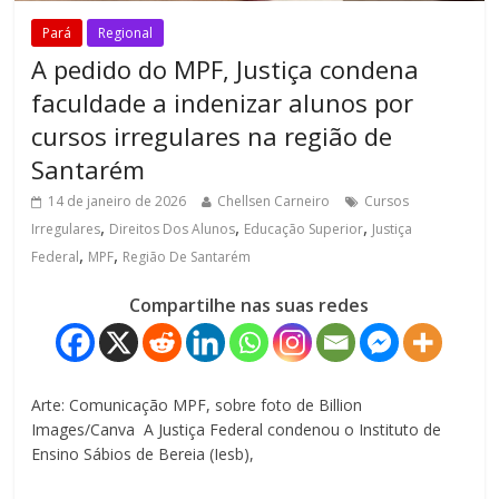
Pará
Regional
A pedido do MPF, Justiça condena
faculdade a indenizar alunos por
cursos irregulares na região de
Santarém
14 de janeiro de 2026
Chellsen Carneiro
Cursos
,
,
,
Irregulares
Direitos Dos Alunos
Educação Superior
Justiça
,
,
Federal
MPF
Região De Santarém
Compartilhe nas suas redes
Arte: Comunicação MPF, sobre foto de Billion
Images/Canva A Justiça Federal condenou o Instituto de
Ensino Sábios de Bereia (Iesb),