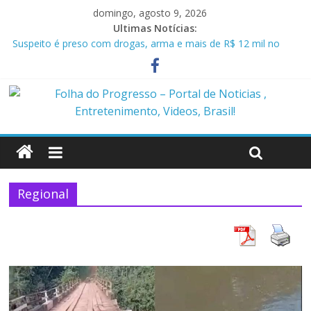
domingo, agosto 9, 2026
Ultimas Notícias:
Suspeito é preso com drogas, arma e mais de R$ 12 mil no
Marajó
Homem é preso em flagrante por ameaça e descumprimento
de medida protetiva em Benevides PA
Policiais militares são presos suspeitos de envolvimento em
assassinato de casal em Anapu
Polícia Civil prende condenado por estupro de vulnerável em
Marituba
Caçamba cai em rio após ponte ceder em Itaituba
Regional