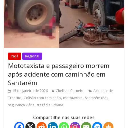
Pará
Regional
Mototaxista e passageiro morrem
após acidente com caminhão em
Santarém
15 de janeiro de 2026
Chellsen Carneiro
Acidente de
,
,
,
,
Transito
Colisão com caminhão
mototaxista
Santarém (PA)
,
segurança viária
tragédia urbana
Compartilhe nas suas redes