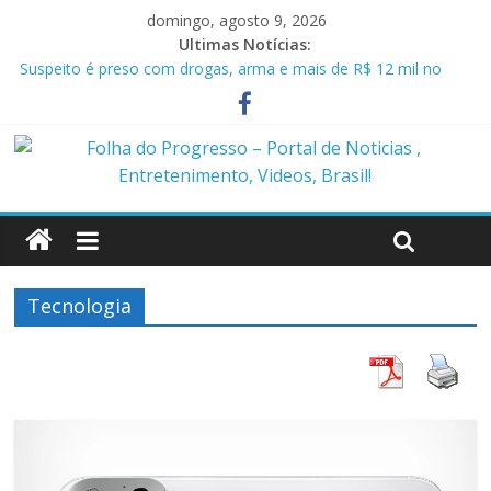
domingo, agosto 9, 2026
Ultimas Notícias:
Suspeito é preso com drogas, arma e mais de R$ 12 mil no
Marajó
Homem é preso em flagrante por ameaça e descumprimento
de medida protetiva em Benevides PA
Policiais militares são presos suspeitos de envolvimento em
assassinato de casal em Anapu
Polícia Civil prende condenado por estupro de vulnerável em
Marituba
Caçamba cai em rio após ponte ceder em Itaituba
Tecnologia