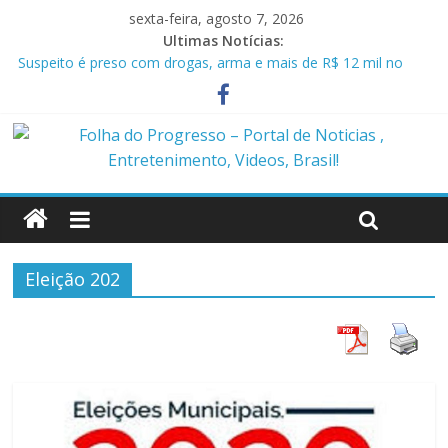
sexta-feira, agosto 7, 2026
Ultimas Notícias:
Suspeito é preso com drogas, arma e mais de R$ 12 mil no
Marajó
Homem é preso em flagrante por ameaça e descumprimento
de medida protetiva em Benevides PA
Policiais militares são presos suspeitos de envolvimento em
assassinato de casal em Anapu
Polícia Civil prende condenado por estupro de vulnerável em
Marituba
Caçamba cai em rio após ponte ceder em Itaituba
Eleição 202