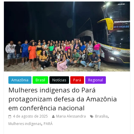
Amazônia
Brasil
Notícias
Pará
Regional
Mulheres indígenas do Pará
protagonizam defesa da Amazônia
em conferência nacional
,
4 de agosto de 2025
Maria Alessandra
Brasília
,
Mulheres indígenas
PARÁ