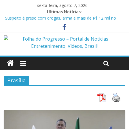
sexta-feira, agosto 7, 2026
Ultimas Notícias:
Suspeito é preso com drogas, arma e mais de R$ 12 mil no
Marajó
Homem é preso em flagrante por ameaça e descumprimento
de medida protetiva em Benevides PA
Policiais militares são presos suspeitos de envolvimento em
assassinato de casal em Anapu
Polícia Civil prende condenado por estupro de vulnerável em
Marituba
Caçamba cai em rio após ponte ceder em Itaituba
Brasília