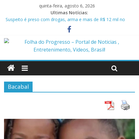
quinta-feira, agosto 6, 2026
Ultimas Notícias:
Suspeito é preso com drogas, arma e mais de R$ 12 mil no
Marajó
Homem é preso em flagrante por ameaça e descumprimento
de medida protetiva em Benevides PA
Policiais militares são presos suspeitos de envolvimento em
assassinato de casal em Anapu
Polícia Civil prende condenado por estupro de vulnerável em
Marituba
Caçamba cai em rio após ponte ceder em Itaituba
Bacabal