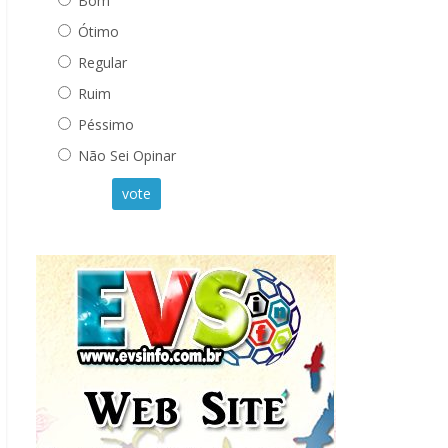
Bom
Ótimo
Regular
Ruim
Péssimo
Não Sei Opinar
vote