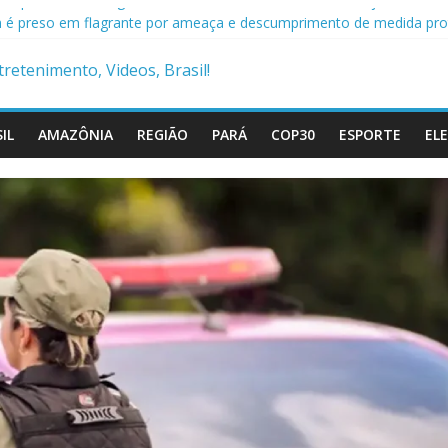
o é preso com drogas, arma e mais de R$ 12 mil no Marajó
 preso em flagrante por ameaça e descumprimento de medida pro
is militares são presos suspeitos de envolvimento em assassinato de
 Civil prende condenado por estupro de vulnerável em Marituba
 cai em rio após ponte ceder em Itaituba
IL
AMAZÔNIA
REGIÃO
PARÁ
COP30
ESPORTE
EL