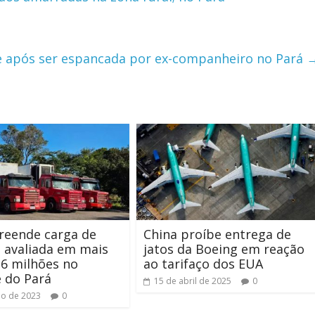
e após ser espancada por ex-companheiro no Pará
reende carga de
China proíbe entrega de
 avaliada em mais
jatos da Boeing em reação
,6 milhões no
ao tarifaço dos EUA
 do Pará
15 de abril de 2025
0
ho de 2023
0