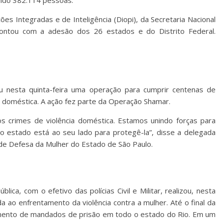
ando 382.114 pessoas.
es Integradas e de Inteligência (Diopi), da Secretaria Nacional
contou com a adesão dos 26 estados e do Distrito Federal.
zou nesta quinta-feira uma operação para cumprir centenas de
a doméstica. A ação fez parte da Operação Shamar.
os crimes de violência doméstica. Estamos unindo forças para
o estado está ao seu lado para protegê-la”, disse a delegada
 de Defesa da Mulher do Estado de São Paulo.
lica, com o efetivo das polícias Civil e Militar, realizou, nesta
ada ao enfrentamento da violência contra a mulher. Até o final da
imento de mandados de prisão em todo o estado do Rio. Em um