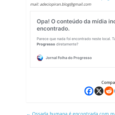
mail: adeciopiran.blog@gmail.com
Compar
←
Ossada humana é encontrada com mão