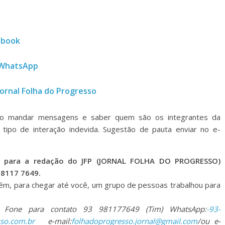
cebook
o WhatsApp
Jornal Folha do Progresso
ão mandar mensagens e saber quem são os integrantes da
tipo de interação indevida. Sugestão de pauta enviar no e-
ta para a redação do JFP (JORNAL FOLHA DO PROGRESSO)
98117 7649.
orém, para chegar até você, um grupo de pessoas trabalhou para
o, Fone para contato 93 981177649 (Tim) WhatsApp:
-93-
so.com.br
e-mail:
folhadoprogresso.jornal@gmail.com
/ou e-