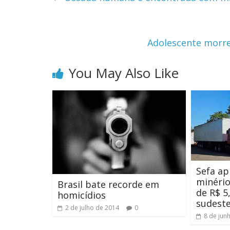
Adolescente morr
You May Also Like
Sefa ap
minério
Brasil bate recorde em
de R$ 5
homicídios
sudeste
2 de julho de 2014
0
8 de jun