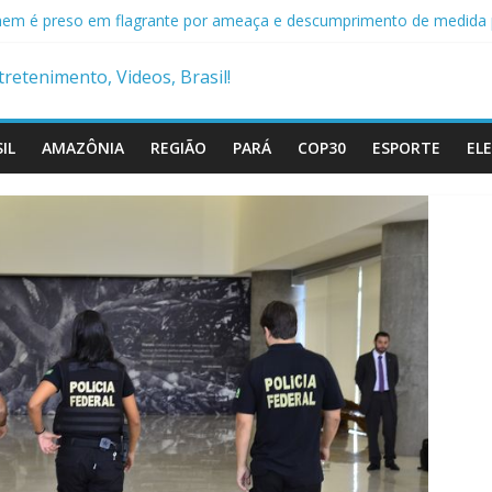
eito é preso com drogas, arma e mais de R$ 12 mil no Marajó
m é preso em flagrante por ameaça e descumprimento de medida 
ciais militares são presos suspeitos de envolvimento em assassinato
cia Civil prende condenado por estupro de vulnerável em Marituba
mba cai em rio após ponte ceder em Itaituba
IL
AMAZÔNIA
REGIÃO
PARÁ
COP30
ESPORTE
EL