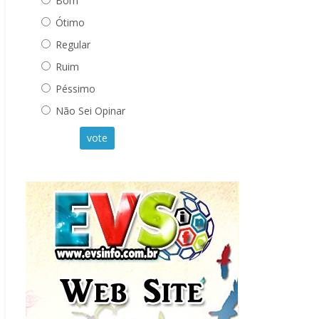
Bom
Ótimo
Regular
Ruim
Péssimo
Não Sei Opinar
vote