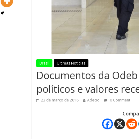
Brasil
Ultimas Noticias
Documentos da Odebre
políticos e valores re
23 de março de 2016
Adecio
0 Comment
Compar