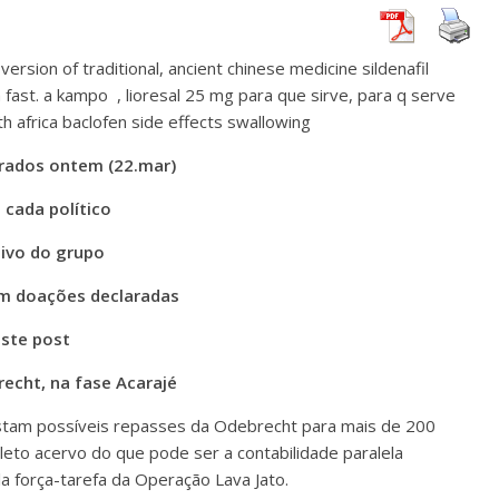
rsion of traditional, ancient chinese medicine sildenafil
 fast. a kampo , lioresal 25 mg para que sirve, para q serve
th africa baclofen side effects swallowing
erados ontem (22.mar)
 cada político
tivo do grupo
om doações declaradas
este post
echt, na fase Acarajé
istam possíveis repasses da Odebrecht para mais de 200
pleto acervo do que pode ser a contabilidade paralela
 força-tarefa da Operação Lava Jato.