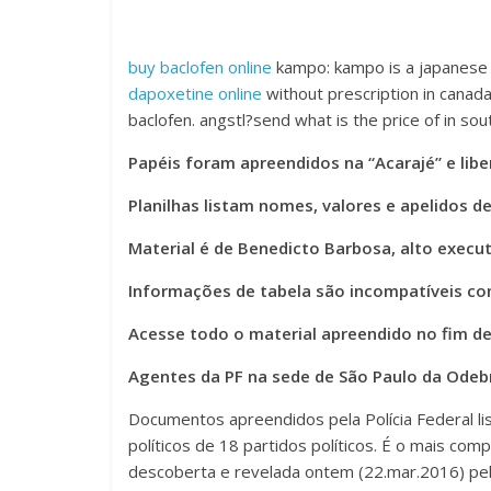
buy baclofen online
kampo: kampo is a japanese ve
dapoxetine online
without prescription in canada
baclofen. angstl?send what is the price of in sou
Papéis foram apreendidos na “Acarajé” e lib
Planilhas listam nomes, valores e apelidos de
Material é de Benedicto Barbosa, alto execu
Informações de tabela são incompatíveis c
Acesse todo o material apreendido no fim d
Agentes da PF na sede de São Paulo da Odebr
Documentos apreendidos pela Polícia Federal l
políticos de 18 partidos políticos. É o mais com
descoberta e revelada ontem (22.mar.2016) pela