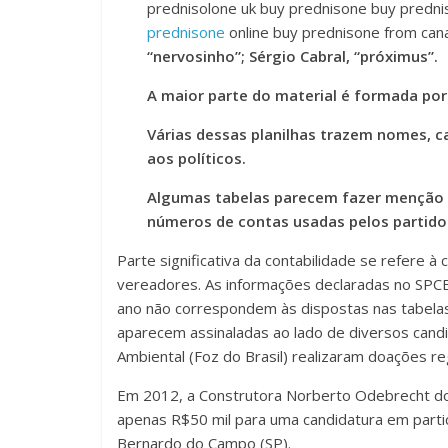
prednisolone uk buy prednisone buy predni
prednisone
online buy prednisone from ca
“nervosinho”; Sérgio Cabral, “próximus”.
A maior parte do material é formada por
Várias dessas planilhas trazem nomes, ca
aos políticos.
Algumas tabelas parecem fazer menção 
números de contas usadas pelos partido
Parte significativa da contabilidade se refere à
vereadores. As informações declaradas no SPCE
ano não correspondem às dispostas nas tabelas.
aparecem assinaladas ao lado de diversos ca
Ambiental (Foz do Brasil) realizaram doações re
Em 2012, a Construtora Norberto Odebrecht do
apenas R$50 mil para uma candidatura em partic
Bernardo do Campo (SP).