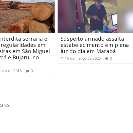
nterdita serraria e
Suspeito armado assalta
irregularidades em
estabelecimento em plena
iras em São Miguel
luz do dia em Marabá
á e Bujaru, no
19 de março de 2025
0
osto de 2018
0
ário.