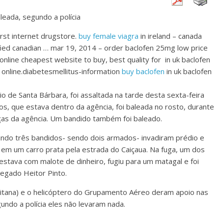
leada, segundo a polícia
first internet drugstore.
buy female viagra
in ireland – canada
ified canadian … mar 19, 2014 – order baclofen 25mg low price
nline cheapest website to buy, best quality for in uk baclofen
 online.diabetesmellitus-information
buy baclofen
in uk baclofen
io de Santa Bárbara, foi assaltada na tarde desta sexta-feira
s, que estava dentro da agência, foi baleada no rosto, durante
ças da agência. Um bandido também foi baleado.
ando três bandidos- sendo dois armados- invadiram prédio e
m em um carro prata pela estrada do Caiçaua. Na fuga, um dos
estava com malote de dinheiro, fugiu para um matagal e foi
legado Heitor Pinto.
itana) e o helicóptero do Grupamento Aéreo deram apoio nas
undo a polícia eles não levaram nada.