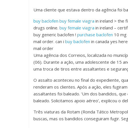
Uma cliente que estava dentro da agência foi ba
buy baclofen
buy female viagra
in ireland > the 
drugs online.
buy female viagra
in ireland – cert
buy generic baclofen !
purchase baclofen
10 mg o
mail order. can i
buy baclofen
in canada yes here
mail order
Uma agência dos Correios, localizada no municíp
(06). Durante a ação, uma adolescente de 15 ano
uma troca de tiros entre assaltantes e seguran
O assalto aconteceu no final do expediente, qu
renderam os clientes. Após a ação, eles fugira
assaltantes foi baleado. ‘Um dos bandidos, que 
baleado. Solicitamos apoio aéreo’, explicou o de
Três viaturas da Rotam (Ronda Tático Metropol
buscas, mas os bandidos conseguiram fugir. Seg