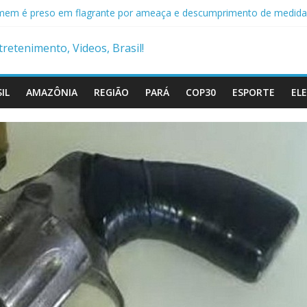
peito é preso com drogas, arma e mais de R$ 12 mil no Marajó
em é preso em flagrante por ameaça e descumprimento de medida 
iciais militares são presos suspeitos de envolvimento em assassinat
ícia Civil prende condenado por estupro de vulnerável em Marituba
amba cai em rio após ponte ceder em Itaituba
IL
AMAZÔNIA
REGIÃO
PARÁ
COP30
ESPORTE
EL