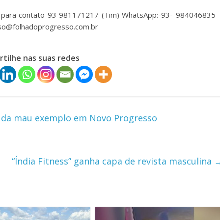
ne para contato 93 981171217 (Tim) WhatsApp:-93- 984046835
sso@folhadoprogresso.com.br
tilhe nas suas redes
e da mau exemplo em Novo Progresso
“Índia Fitness” ganha capa de revista masculina