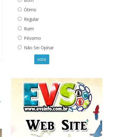
Bom
Ótimo
Regular
Ruim
Péssimo
Não Sei Opinar
vote
→